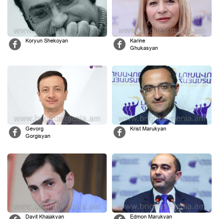
Koryun Shekoyan
Karine
Ghukasyan
Gevorg
Krist Marukyan
Gorgisyan
Davit Khajakyan
Edmon Marukyan