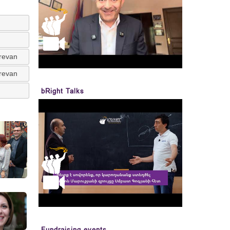
erevan
erevan
bRight Talks
Fundraising events