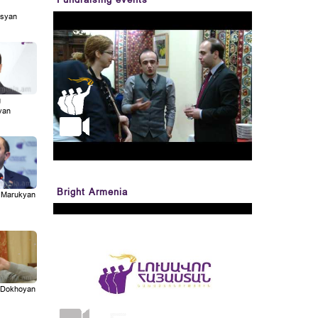
syan
g
yan
Bright Armenia
 Marukyan
i Dokhoyan