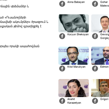
Anna Babayan
Gohar
Matevo
րոնային սխեմաներ և
ված «Ուսանողների
ավեճի ակումբներ» ծրագրում և
քական թիմով զբաղեցրել է
Koryun Shekoyan
Gevor
Gorgis
մ որպես որակի ապահովման
Krist Marukyan
Edmon
Anahit
Grigor
Karapetyan