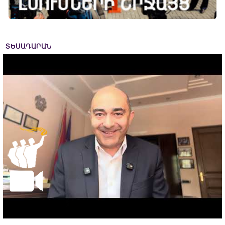
ՏԵՍԱԴԱՐԱՆ