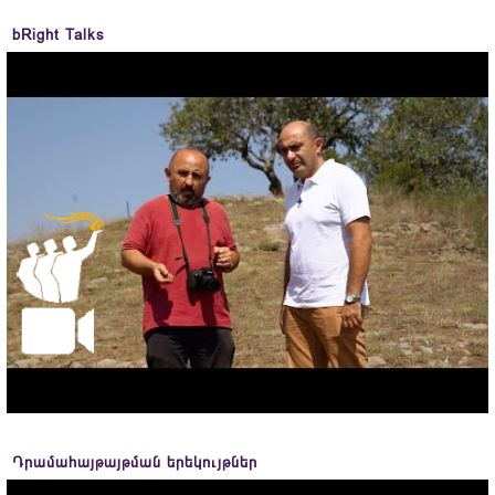
bRight Talks
Դրամահայթայթման երեկույթներ