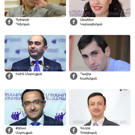
Գրիգորի
Անահիտ
Դոխոյան
Կարապետյան
Էդմոն Մարուքյան
Դավիթ
Խաժակյան
Քրիստ
Գևորգ
Մարուքյան
Գորգիսյան