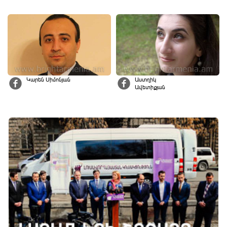
Կարեն Սիմոնյան
Աստղիկ
Ավետիքյան