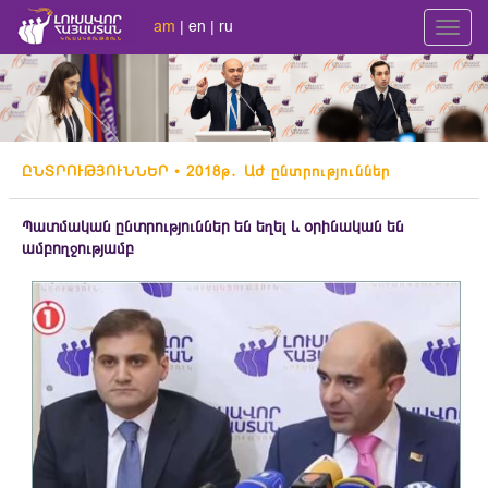
am
|
en
|
ru
Toggl
navig
ԸՆՏՐՈՒԹՅՈՒՆՆԵՐ
• 2018թ․ ԱԺ ընտրություններ
Պատմական ընտրություններ են եղել և օրինական են
ամբողջությամբ