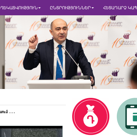
ԵՂԵԿԱՏՎՈՒԹՅՈՒՆ
ԸՆՏՐՈՒԹՅՈՒՆՆԵՐ
ՀԵՏԱԴԱՐՁ ԿԱՊ
սում ․․․