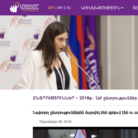
am
|
en
|
ru
ԿՈՒՍԱԿՑՈՒԹՅՈՒՆ
Տ
ԸՆՏՐՈՒԹՅՈՒՆՆԵՐ
• 2018թ․ ԱԺ ընտրություններ
Նախորդ ընտրություններին մարդիկ ինձ գրկում էին ու ա
Դեկտեմբեր 06, 2018