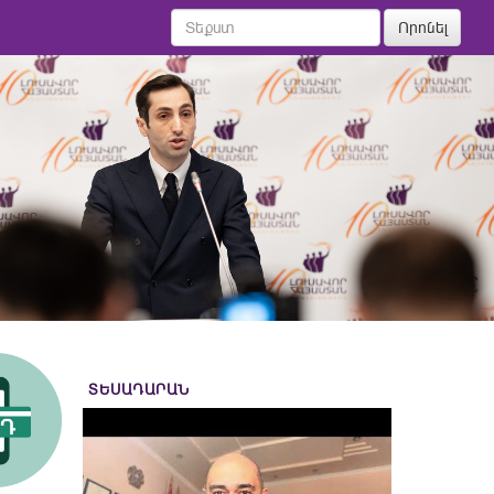
Որոնել
ՏԵՍԱԴԱՐԱՆ