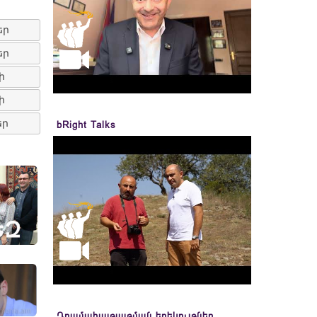
եր
եր
ի
ի
եր
bRight Talks
Դրամահայթայթման երեկույթներ