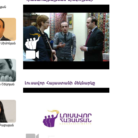
յան
 Սիմոնյան
Լուսավոր Հայաստանի մեկնարկը
ն Շեկոյան
Բաբայան