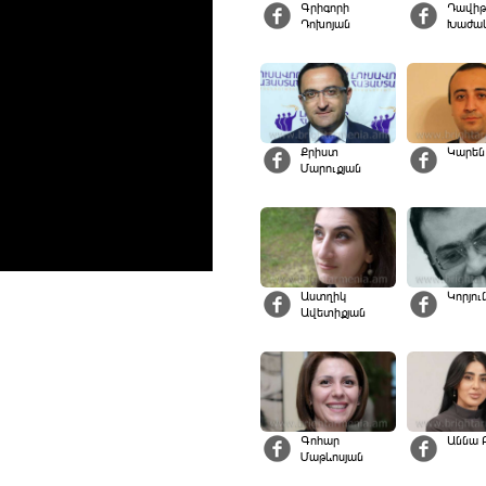
Գրիգորի
Դավիթ
Դոխոյան
Խաժակ
Քրիստ
Կարեն
Մարուքյան
Աստղիկ
Կորյու
Ավետիքյան
Գոհար
Աննա 
Մաթևոսյան