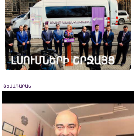
ՏԵՍԱԴԱՐԱՆ