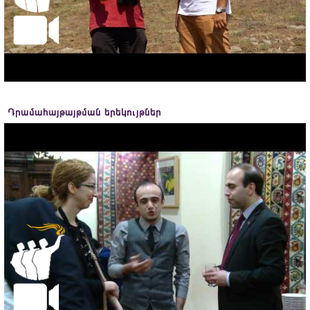
Դրամահայթայթման երեկույթներ