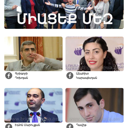
Գրիգորի
Անահիտ
Դոխոյան
Կարապետյան
Էդմոն Մարուքյան
Դավիթ