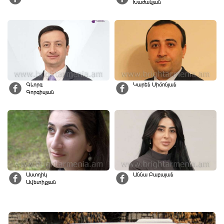
Խաժակյան
Գևորգ
Կարեն Սիմոնյան
Գորգիսյան
Աստղիկ
Աննա Բաբայան
Ավետիքյան