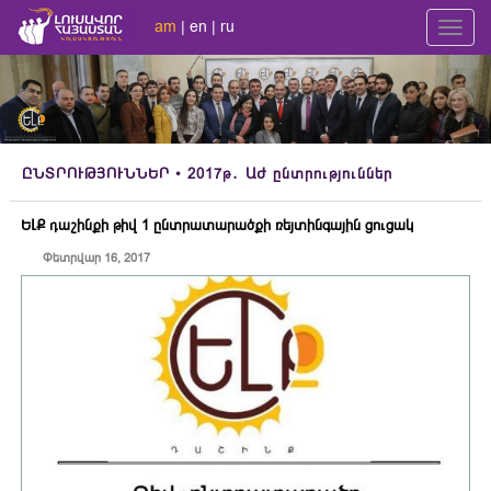
am
|
en
|
ru
Toggl
navig
ԸՆՏՐՈՒԹՅՈՒՆՆԵՐ
• 2017թ․ ԱԺ ընտրություններ
ԵԼՔ դաշինքի թիվ 1 ընտրատարածքի ռեյտինգային ցուցակ
Փետրվար 16, 2017