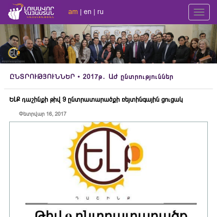
am
|
en
|
ru
Toggl
navig
ԸՆՏՐՈՒԹՅՈՒՆՆԵՐ
• 2017թ․ ԱԺ ընտրություններ
ԵԼՔ դաշինքի թիվ 9 ընտրատարածքի ռեյտինգային ցուցակ
Փետրվար 16, 2017