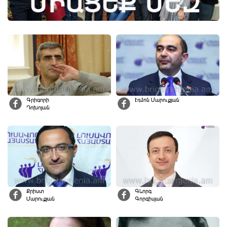
Գրիգորի
Էդմոն Մարուքյան
Դոխոյան
Քրիստ
Գևորգ
Մարուքյան
Գորգիսյան