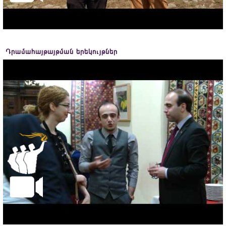
Դրամահայթայթման երեկույթներ