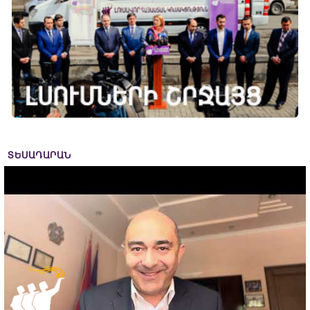
ՏԵՍԱԴԱՐԱՆ