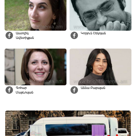
Աստղիկ
Կորյուն Շեկոյան
Ավետիքյան
Գոհար
Աննա Բաբայան
Մաթևոսյան