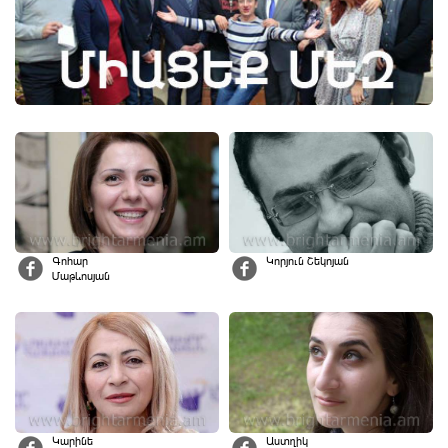
Գոհար
Կորյուն Շեկոյան
Մաթևոսյան
Կարինե
Աստղիկ