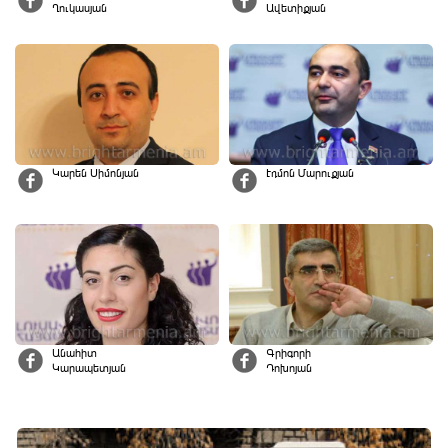
Ղուկասյան
Ավետիքյան
Կարեն Սիմոնյան
Էդմոն Մարուքյան
Անահիտ
Գրիգորի
Կարապետյան
Դոխոյան