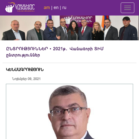
am
|
en
|
ru
Toggl
navig
ԸՆՏՐՈՒԹՅՈՒՆՆԵՐ
• 2021թ․ Վանաձորի ՏԻՄ
ընտրություններ
ԿԵՆՍԱԳՐՈՒԹՅՈՒՆ
Նոյեմբեր 09, 2021