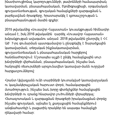
ինստիտուցիոնալ կարողությունների, թափոնների համապարփակ
կառավարման, բնապահպանական, Էկոմիգրացիայի, օրգանական
գյուղատնտեսության, գյուղական համայնքների զարգացման և
բարելավման ծրագրերը, հրատարակել է զբոսաշրջության և
բնապահպանության մասին գրքեր:
2015 թվականից «Լուսավոր Հայաստան» կուսակցության հիմնադիր
անդամ է, իսկ 2016 թվականին դարձել «Լուսավոր Հայաստան»
խմբակցության ավագանու անդամ։ 2018 թվականին ընտրվել է ՀՀ
ԱԺ 7-րդ գումարման պատգամավոր և ընդգրկվել է Տարածքային
կառավարման, տեղական ինքնակառավարման,
գյուղատնտեսական և բնապահպանական հարցերով
հանձնաժողովում։ Մշտապես աչքի է ընկել համայնքային սուր
խնդիրների վերհանման, բնապահպանական, ինչպես նաև
հանրային ռեսուրսների արդյունավետ կառավար-մանն ուղղված
հարցադրումներով։
Հրանտ Այվազյանն ունի տարիների կուտակված կառավարչական
ու կազմակերպչական հարուստ փորձ, համակարգային
մտածողություն, ինչպես նաև խորը գիտելիքներ համայնքային
խնդիրների ու դրանց հնարավոր լուծումների վերաբերյալ։
Հետազոտական և զարգացման ծրագրերի իրականացման փորձը
ինչպես գյուղական, այնպես էլ քաղաքային համայնքներում
անգնահատելի և բացառիկ որակներ են ապագա համայնքի
ղեկավարի համար։