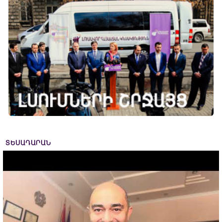
ՏԵՍԱԴԱՐԱՆ