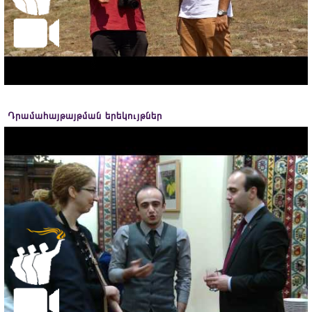
Դրամահայթայթման երեկույթներ