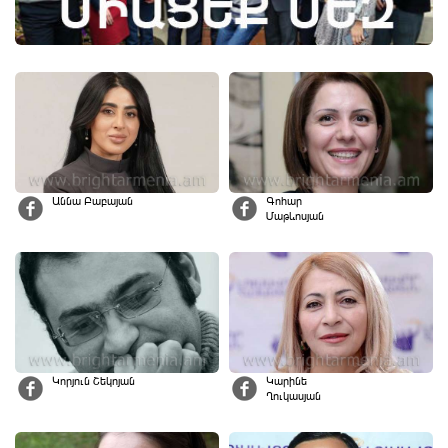
Աննա Բաբայան
Գոհար
Մաթևոսյան
Կորյուն Շեկոյան
Կարինե
Ղուկասյան