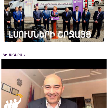
ՏԵՍԱԴԱՐԱՆ