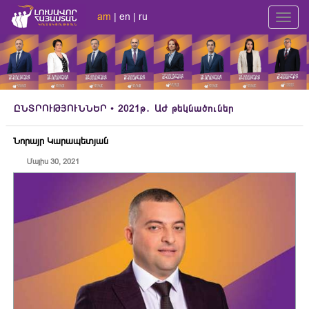
am
|
en
|
ru
Toggl
navig
ԸՆՏՐՈՒԹՅՈՒՆՆԵՐ
• 2021թ․ ԱԺ թեկնածուներ
Նորայր Կարապետյան
Մայիս 30, 2021