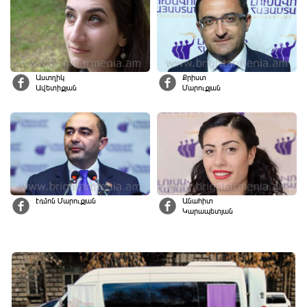
Աստղիկ
Քրիստ
Ավետիքյան
Մարուքյան
Էդմոն Մարուքյան
Անահիտ
Կարապետյան