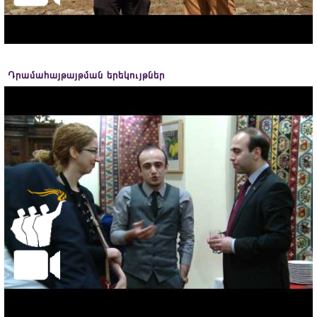
Դրամահայթայթման երեկույթներ