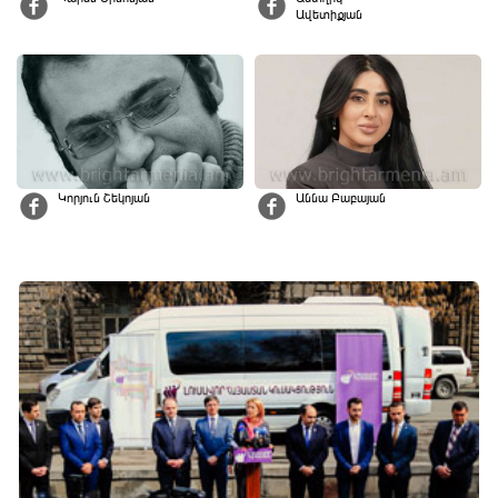
Ավետիքյան
Կորյուն Շեկոյան
Աննա Բաբայան