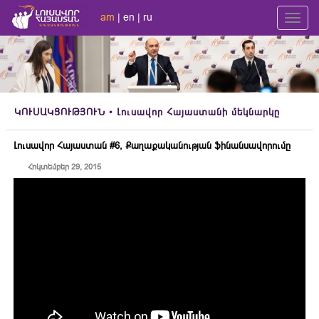
am
|
en
|
ru
Toggl
navig
ԿՈՒՍԱԿՑՈՒԹՅՈՒՆ
• Լուսավոր Հայաստանի մեկնարկը
Լուսավոր Հայաստան #6, Քաղաքականության ֆինանսավորումը
Հոկտեմբեր 29, 2015