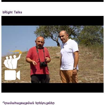
bRight Talks
Դրամահայթայթման երեկույթներ