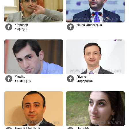
Գրիգորի
Էդմոն Մարուքյան
Դոխոյան
Դավիթ
Գևորգ
Խաժակյան
Գորգիսյան
Կարեն Սիմոնյան
Աստղիկ