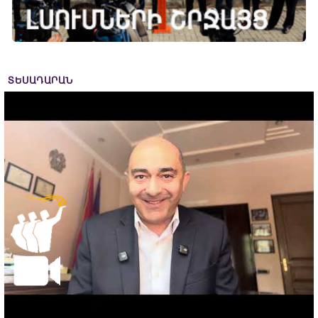
ՏԵՍԱԴԱՐԱՆ