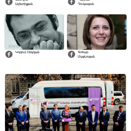
Ավետիքյան
Ղուկասյան
Կորյուն Շեկոյան
Գոհար
Մաթևոսյան