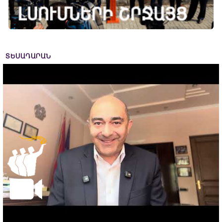
ՏԵՍԱԴԱՐԱՆ