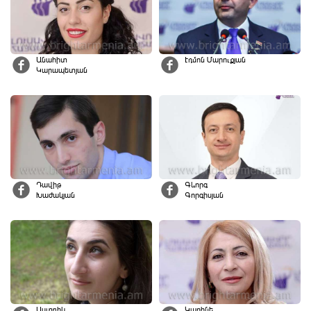
Անահիտ
Էդմոն Մարուքյան
Կարապետյան
Դավիթ
Գևորգ
Խաժակյան
Գորգիսյան
Աստղիկ
Կարինե