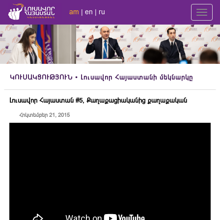
am
|
en
|
ru
Toggl
navig
ԿՈՒՍԱԿՑՈՒԹՅՈՒՆ
• Լուսավոր Հայաստանի մեկնարկը
Լուսավոր Հայաստան #5, Քաղաքացիականից քաղաքական
Հոկտեմբեր 21, 2015