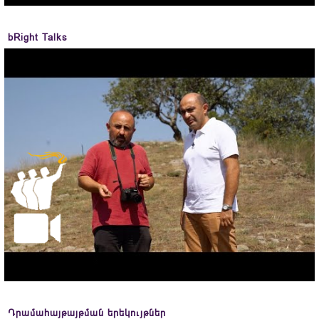
bRight Talks
Դրամահայթայթման երեկույթներ