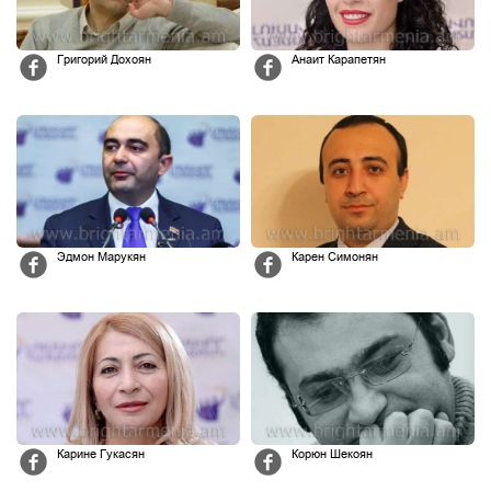
Григорий Дохоян
Анаит Карапетян
Эдмон Марукян
Карен Симонян
Карине Гукасян
Корюн Шекоян