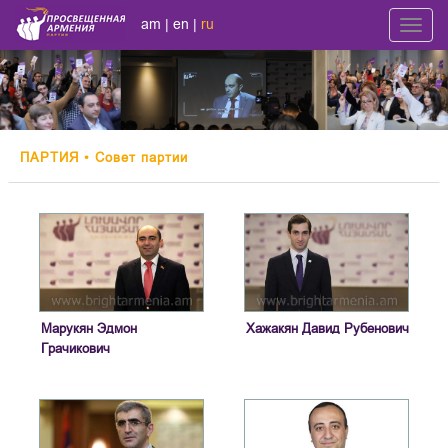
am
|
en
|
ru
Toggl
navig
ПАРТИЯ
• Совет партии
Марукян Эдмон
Хажакян Давид Рубенович
Грачикович