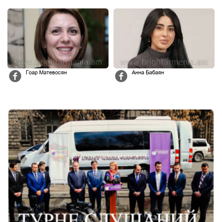
Гоар Матевосян
Анна Бабаян