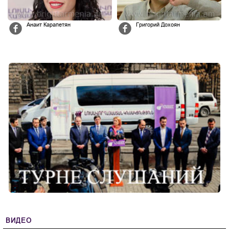
Анаит Карапетян
Григорий Дохоян
ВИДЕО