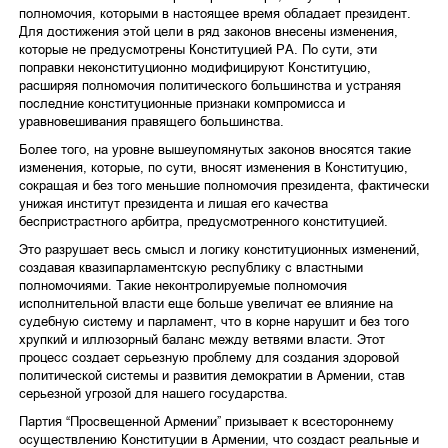
полномочия, которыми в настоящее время обладает президент.
Для достижения этой цели в ряд законов внесены изменения,
которые не предусмотрены Конституцией РА. По сути, эти
поправки неконституционно модифицируют Конституцию,
расширяя полномочия политического большинства и устраняя
последние конституционные признаки компромисса и
уравновешивания правящего большинства.
Более того, на уровне вышеупомянутых законов вносятся такие
изменения, которые, по сути, вносят изменения в Конституцию,
сокращая и без того меньшие полномочия президента, фактически
унижая институт президента и лишая его качества
беспристрастного арбитра, предусмотренного конституцией.
Это разрушает весь смысл и логику конституционных изменений,
создавая квазипарламентскую республику с властными
полномочиями. Такие неконтролируемые полномочия
исполнительной власти еще больше увеличат ее влияние на
судебную систему и парламент, что в корне нарушит и без того
хрупкий и иллюзорный баланс между ветвями власти. Этот
процесс создает серьезную проблему для создания здоровой
политической системы и развития демократии в Армении, став
серьезной угрозой для нашего государства.
Партия “Просвещенной Армении” призывает к всестороннему
осуществлению Конституции в Армении, что создаст реальные и