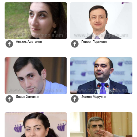
Астхик Аветикян
Геворг Горгисян
Давит Хажакян
Эдмон Марукян