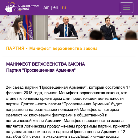
am
|
en
|
ru
Toggl
navig
ПАРТИЯ
• Манифест верховенства закона
МАНИФЕСТ ВЕРХОВЕНСТВА ЗАКОНА
Партия "Просвещенная Армения"
2-й съезд партии “Просвещенная Армения”, который состоялся 17
февраля 2018 года, принял
Манифест верховенства закона
, что
станет ключевым ориентиром для предстоящей деятельности
партии. Деятельность партии “Просвещенная Армения” будет
направлена ​​на реализацию положений Манифеста, которые
сделают их ключевыми факторами в общественной и
политической жизни Армении. Манифест верховенства закона
является логическим продолжением программы партии, принятой
на учредительном съезде партии «Просвещенная Армения» 12
декабря 2015 года, и становится важнейшей составляющей