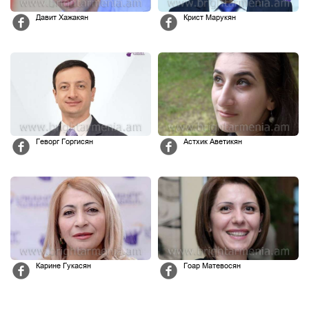
Давит Хажакян
Крист Марукян
Геворг Горгисян
Астхик Аветикян
Карине Гукасян
Гоар Матевосян