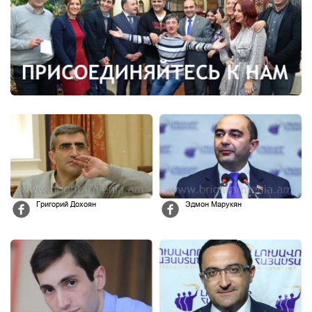
Григорий Дохоян
Эдмон Марукян