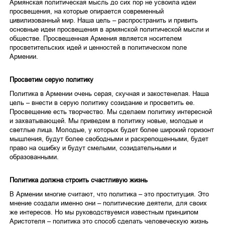
Армянская политическая мысль до сих пор не усвоила идеи
просвещения, на которые опирается современный
цивилизованный мир. Наша цель – распространить и привить
основные идеи просвещения в армянской политической мысли и
обществе. Просвещенная Армения является носителем
просветительских идей и ценностей в политическом поле
Армении.
Просветим серую политику
Политика в Армении очень серая, скучная и закостенелая. Наша
цель – внести в серую политику созидание и просветить ее.
Просвещение есть творчество. Мы сделаем политику интересной
и захватывающей. Мы приведем в политику новые, молодые и
светлые лица. Молодые, у которых будет более широкий горизонт
мышления, будут более свободными и раскрепощенными, будет
право на ошибку и будут смелыми, созидательными и
образованными.
Политика должна строить счастливую жизнь
В Армении многие считают, что политика – это проституция. Это
мнение создали именно они – политические деятели, для своих
же интересов. Но мы руководствуемся известным принципом
Аристотеля – политика это способ сделать человеческую жизнь