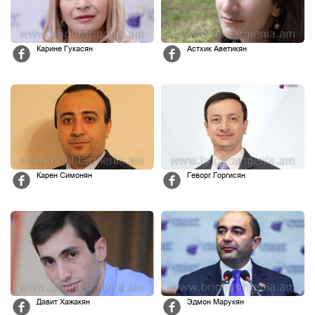
Карине Гукасян
Астхик Аветикян
Карен Симонян
Геворг Горгисян
Давит Хажакян
Эдмон Марукян