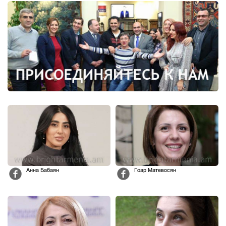
Анна Бабаян
Гоар Матевосян