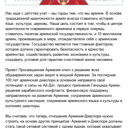
Нас еще с детства учат – мы горды тем, что мы армяне. В основе
традиционной идентичности армян всегда ставились история,
язык, культура, церковь. Наша цель состоит в том, чтобы в центре
идентичности современного армянина в первую очередь
ставилось понятие армянской государственности, и 10 миллионов
армян, проживающих в мире, отождествляли себя с армянским
государством. Государство является тем главным фактором,
которое должно гарантировать безопасность и единство
армянства, содействовать развитию экономики и культуры,
создавать условия для гарантии счастливой жизни человека.
Проект Просвещенная Армения ключ к решению всех
общеармянских задач видит в мощной Армении. За последние
100 лет армянская диаспора в основном направила свой
потенциал и силы на Ай Дат, процесс признания Геноцида Армян,
решение карабахского конфликта, финансовую поддержку,
направленную на развитие Армении, сохранение армянского
культурного наследия, сохранение армянского языка и культуры в
колониях диаспоры.
Мы считаем, что теперь отношения Армения-Диаспора нужно
строить на основе других принципов: Армения и Диаспора должны
стать такой сетевой системой с одним ядром, которая охватывает