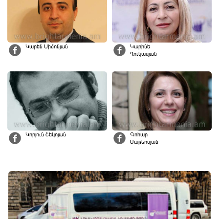
Կարեն Սիմոնյան
Կարինե
Ղուկասյան
Կորյուն Շեկոյան
Գոհար
Մաթևոսյան