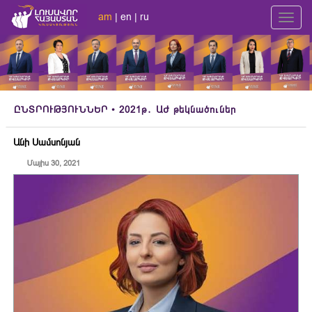
am
|
en
|
ru
Toggl
navig
ԸՆՏՐՈՒԹՅՈՒՆՆԵՐ
• 2021թ․ ԱԺ թեկնածուներ
Անի Սամսոնյան
Մայիս 30, 2021