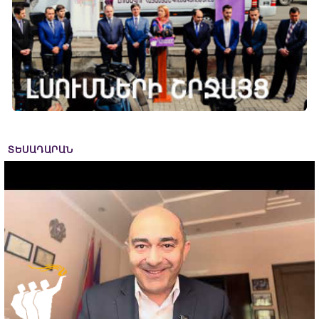
ՏԵՍԱԴԱՐԱՆ