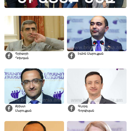
Գրիգորի
Էդմոն Մարուքյան
Դոխոյան
Քրիստ
Գևորգ
Մարուքյան
Գորգիսյան