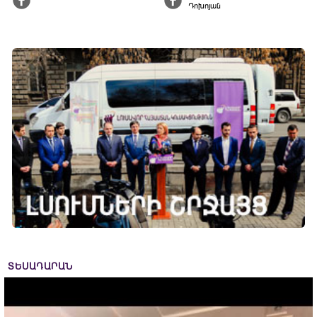
Դոխոյան
ՏԵՍԱԴԱՐԱՆ