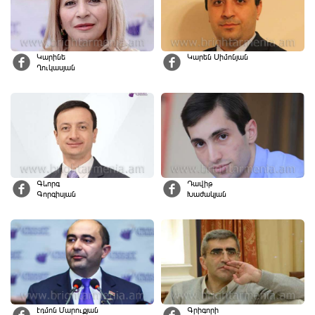
Կարինե
Կարեն Սիմոնյան
Ղուկասյան
Գևորգ
Դավիթ
Գորգիսյան
Խաժակյան
Էդմոն Մարուքյան
Գրիգորի