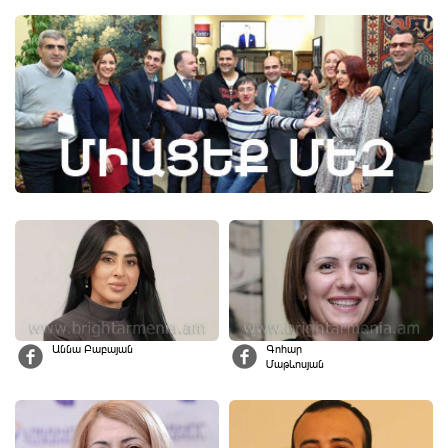
Աննա Բաբայան
Գոհար
Մաթևոսյան