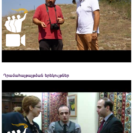
Դրամահայթայթման երեկույթներ