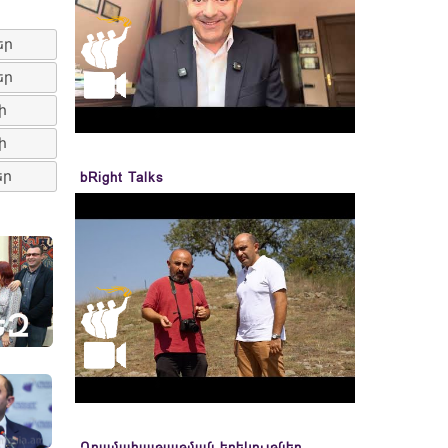
եր
եր
ի
ի
եր
bRight Talks
Դրամահայթայթման երեկույթներ