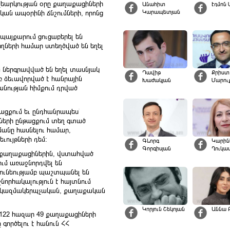
քվեարկության օրը քաղաքացիների
Անահիտ
Էդմոն 
Կարապետյան
ան ապօրինի ճնշումների, որոնց
պայքարում ցուցաբերել են
ղների համար ստեղծված են եղել
 ներգրավված են եղել տասնյակ
Դավիթ
Քրիստ
 ձեւավորված է հանրային
Խաժակյան
Մարու
անության հիմքում դրված
ացքում եւ ընդհանրապես՝
նների ընթացքում տեղ գտած
անը հասնելու համար,
ւույթների դեմ:
Գևորգ
Կարին
Գորգիսյան
Ղուկա
ն քաղաքացիներին, վստահված
ւմ առաջնորդվել են
ունեությամբ պաշտպանել են
նորհակալություն է հայտնում
ն, կազմակերպչական, քաղաքական
Կորյուն Շեկոյան
Աննա 
ծ 122 հազար 49 քաղաքացիների
գործելու է հանուն ՀՀ