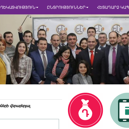
ԵՂԵԿԱՏՎՈՒԹՅՈՒՆ
ԸՆՏՐՈՒԹՅՈՒՆՆԵՐ
ՀԵՏԱԴԱՐՁ ԿԱՊ
նների վերաբերյալ