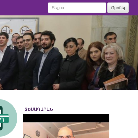
Որոնել
ՏԵՍԱԴԱՐԱՆ