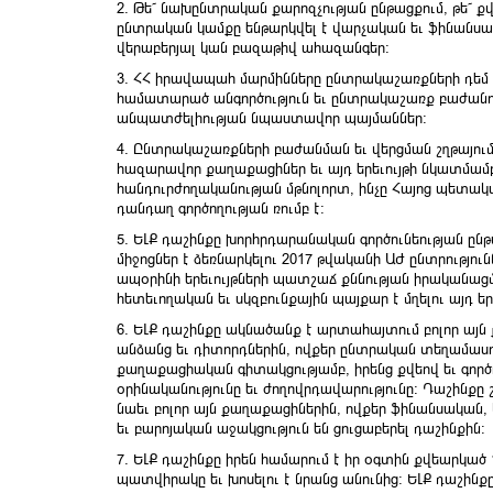
2. Թե՛ նախընտրական քարոզչության ընթացքում, թե՛ 
ընտրական կամքը ենթարկվել է վարչական եւ ֆինանսակ
վերաբերյալ կան բազաթիվ ահազանգեր:
3. ՀՀ իրավապահ մարմինները ընտրակաշառքների դեմ 
համատարած անգործություն եւ ընտրակաշառք բաժանո
անպատժելիության նպաստավոր պայմաններ:
4. Ընտրակաշառքների բաժանման եւ վերցման շղթայում
հազարավոր քաղաքացիներ եւ այդ երեւույթի նկատմամբ
հանդուրժողականության մթնոլորտ, ինչը Հայոց պետակ
դանդաղ գործողության ռումբ է:
5. ԵԼՔ դաշինքը խորհրդարանական գործունեության ընթ
միջոցներ է ձեռնարկելու 2017 թվականի ԱԺ ընտրությու
ապօրինի երեւույթների պատշաճ քննության իրականացմ
հետեւողական եւ սկզբունքային պայքար է մղելու այդ երե
6. ԵԼՔ դաշինքը ակնածանք է արտահայտում բոլոր այ
անձանց եւ դիտորդներին, ովքեր ընտրական տեղամասո
քաղաքացիական գիտակցությամբ, իրենց քվեով եւ գործ
օրինականությունը եւ ժողովրդավարությունը: Դաշինքը շ
նաեւ բոլոր այն քաղաքացիներին, ովքեր ֆինանսակա
եւ բարոյական աջակցություն են ցուցաբերել դաշինքին:
7. ԵԼՔ դաշինքը իրեն համարում է իր օգտին քվեարկա
պատվիրակը եւ խոսելու է նրանց անունից: ԵԼՔ դաշինքը 