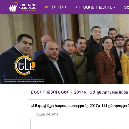
am
|
en
|
ru
ԿՈՒՍԱԿՑՈՒԹՅՈՒՆ
Տ
ԸՆՏՐՈՒԹՅՈՒՆՆԵՐ
• 2017թ․ ԱԺ ընտրություններ
ԵԼՔ դաշինքի հայտարարությունը 2017թ. ԱԺ ընտրությու
Ապրիլ 04, 2017