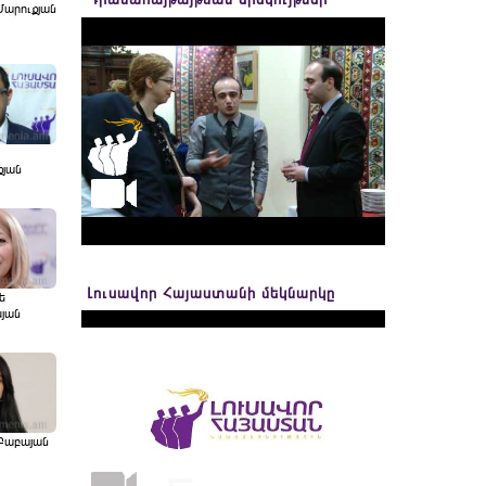
Մարուքյան
քյան
Լուսավոր Հայաստանի մեկնարկը
ե
սյան
Բաբայան